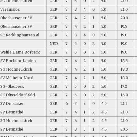
SG Hochneukirch
GER
7
5
0
2
5.0
21.0
Vereinslos
GER
7
3
4
0
5.0
21.0
Oberhausener SV
GER
7
4
2
1
5.0
20.0
Oberhausener SV
GER
7
4
2
1
5.0
19.5
SC Recklinghausen Al
GER
7
3
4
0
5.0
19.0
NED
7
5
0
2
5.0
19.0
Weiße Dame Borbeck
GER
7
5
0
2
5.0
19.0
SV Bochum-Linden
GER
7
4
2
1
5.0
18.5
SG Hochneukirch
GER
7
4
2
1
5.0
18.0
SV Mülheim-Nord
GER
7
4
2
1
5.0
18.0
SG-Gladbeck
GER
7
5
0
2
5.0
17.0
SF Düsseldorf-Süd
GER
7
5
0
2
5.0
16.0
SV Dinslaken
GER
6
3
3
0
4.5
21.5
SV Letmathe
GER
7
4
1
2
4.5
21.0
SG Hochneukirch
GER
7
4
1
2
4.5
21.0
SV Letmathe
GER
7
3
3
1
4.5
20.5