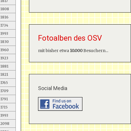
1817
1808
1816
1734
1993
Fotoalben des OSV
1830
1960
mit bisher etwa
10.000
Besuchern...
1923
1881
1821
1765
Social Media
1709
1791
1715
1993
2098