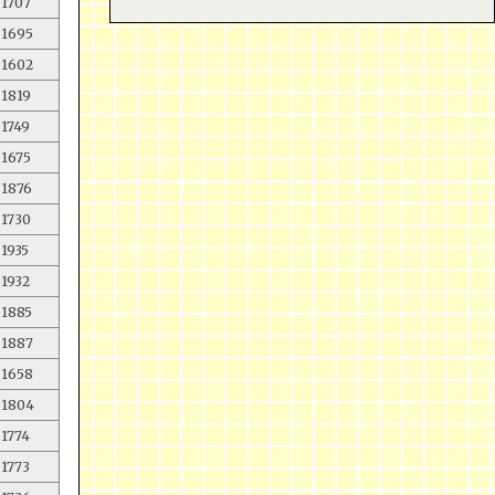
1707
1695
1602
1819
1749
1675
1876
1730
1935
1932
1885
1887
1658
1804
1774
1773