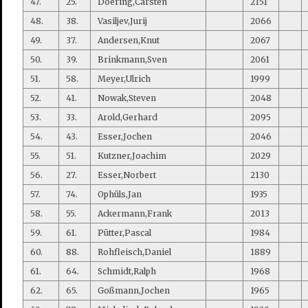
47.
25.
Doering,Carsten
2151
48.
38.
Vasiljev,Jurij
2066
49.
37.
Andersen,Knut
2067
50.
39.
Brinkmann,Sven
2061
51.
58.
Meyer,Ulrich
1999
52.
41.
Nowak,Steven
2048
53.
33.
Arold,Gerhard
2095
54.
43.
Esser,Jochen
2046
55.
51.
Kutzner,Joachim
2029
56.
27.
Esser,Norbert
2130
57.
74.
Ophüls,Jan
1935
58.
55.
Ackermann,Frank
2013
59.
61.
Pütter,Pascal
1984
60.
88.
Rohfleisch,Daniel
1889
61.
64.
Schmidt,Ralph
1968
62.
65.
Goßmann,Jochen
1965