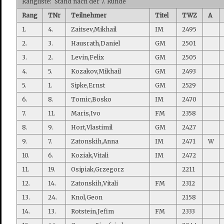
Rangliste: Stand nach der 7. Runde
Rang
TNr
Teilnehmer
Titel
TWZ
A
1.
4.
Zaitsev,Mikhail
IM
2495
2.
3.
Hausrath,Daniel
GM
2501
3.
2.
Levin,Felix
GM
2505
4.
5.
Kozakov,Mikhail
GM
2493
5.
1.
Sipke,Ernst
GM
2529
6.
8.
Tomic,Bosko
IM
2470
7.
11.
Maris,Ivo
FM
2358
8.
9.
Hort,Vlastimil
GM
2427
9.
7.
Zatonskih,Anna
IM
2471
W
10.
6.
Koziak,Vitali
IM
2472
11.
19.
Osipiak,Grzegorz
2211
12.
14.
Zatonskih,Vitali
FM
2312
13.
24.
Knol,Geon
2158
14.
13.
Rotstein,Jefim
FM
2333