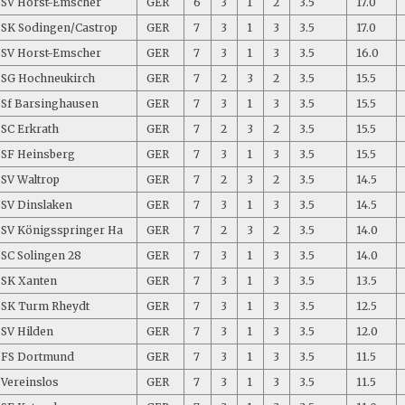
SV Horst-Emscher
GER
6
3
1
2
3.5
17.0
SK Sodingen/Castrop
GER
7
3
1
3
3.5
17.0
SV Horst-Emscher
GER
7
3
1
3
3.5
16.0
SG Hochneukirch
GER
7
2
3
2
3.5
15.5
Sf Barsinghausen
GER
7
3
1
3
3.5
15.5
SC Erkrath
GER
7
2
3
2
3.5
15.5
SF Heinsberg
GER
7
3
1
3
3.5
15.5
SV Waltrop
GER
7
2
3
2
3.5
14.5
SV Dinslaken
GER
7
3
1
3
3.5
14.5
SV Königsspringer Ha
GER
7
2
3
2
3.5
14.0
SC Solingen 28
GER
7
3
1
3
3.5
14.0
SK Xanten
GER
7
3
1
3
3.5
13.5
SK Turm Rheydt
GER
7
3
1
3
3.5
12.5
SV Hilden
GER
7
3
1
3
3.5
12.0
FS Dortmund
GER
7
3
1
3
3.5
11.5
Vereinslos
GER
7
3
1
3
3.5
11.5