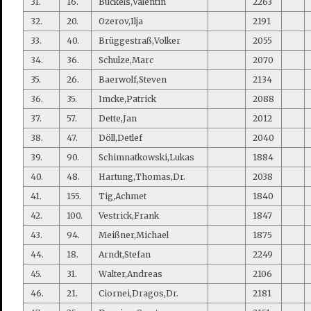
31.
16.
Buckels,Valentin
2263
32.
20.
Ozerov,Ilja
2191
33.
40.
Brüggestraß,Volker
2055
34.
36.
Schulze,Marc
2070
35.
26.
Baerwolf,Steven
2134
36.
35.
Imcke,Patrick
2088
37.
57.
Dette,Jan
2012
38.
47.
Döll,Detlef
2040
39.
90.
Schimnatkowski,Lukas
1884
40.
48.
Hartung,Thomas,Dr.
2038
41.
155.
Tig,Achmet
1840
42.
100.
Vestrick,Frank
1847
43.
94.
Meißner,Michael
1875
44.
18.
Arndt,Stefan
2249
45.
31.
Walter,Andreas
2106
46.
21.
Ciornei,Dragos,Dr.
2181