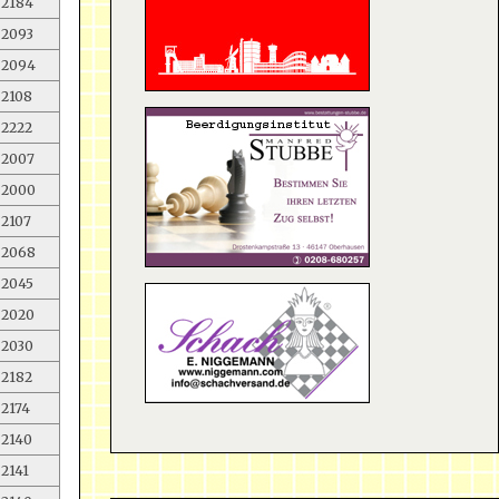
2184
2093
2094
2108
2222
2007
2000
2107
2068
2045
2020
2030
2182
2174
2140
2141