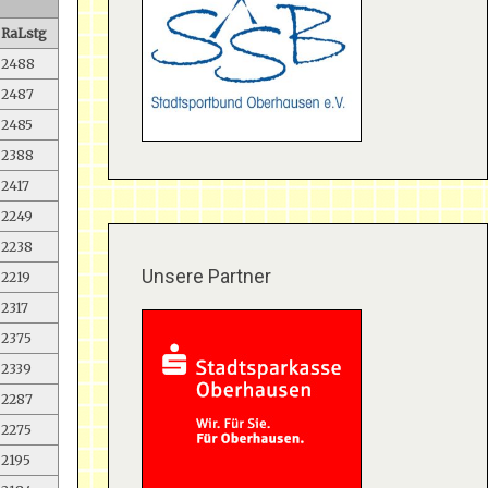
RaLstg
2488
2487
2485
2388
2417
2249
2238
Unsere Partner
2219
2317
2375
2339
2287
2275
2195