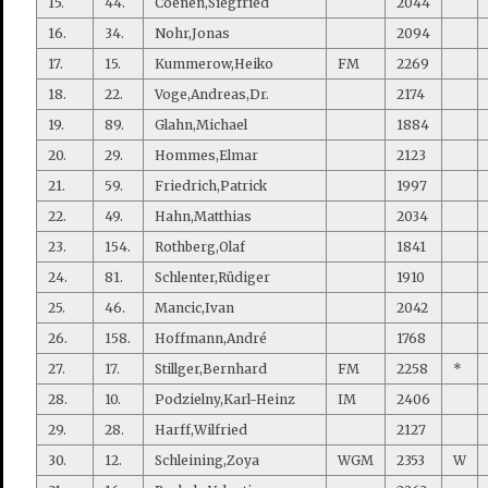
15.
44.
Coenen,Siegfried
2044
16.
34.
Nohr,Jonas
2094
17.
15.
Kummerow,Heiko
FM
2269
18.
22.
Voge,Andreas,Dr.
2174
19.
89.
Glahn,Michael
1884
20.
29.
Hommes,Elmar
2123
21.
59.
Friedrich,Patrick
1997
22.
49.
Hahn,Matthias
2034
23.
154.
Rothberg,Olaf
1841
24.
81.
Schlenter,Rüdiger
1910
25.
46.
Mancic,Ivan
2042
26.
158.
Hoffmann,André
1768
27.
17.
Stillger,Bernhard
FM
2258
*
28.
10.
Podzielny,Karl-Heinz
IM
2406
29.
28.
Harff,Wilfried
2127
30.
12.
Schleining,Zoya
WGM
2353
W