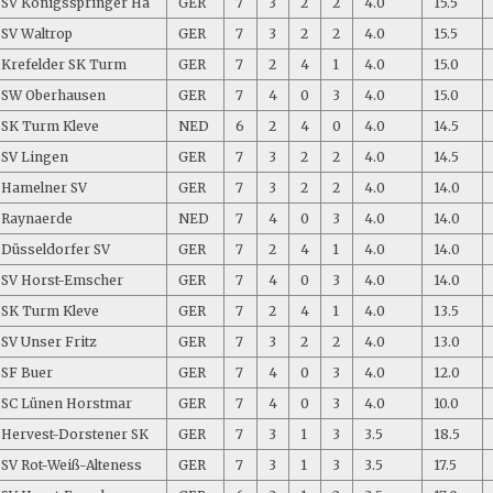
SV Königsspringer Ha
GER
7
3
2
2
4.0
15.5
SV Waltrop
GER
7
3
2
2
4.0
15.5
Krefelder SK Turm
GER
7
2
4
1
4.0
15.0
SW Oberhausen
GER
7
4
0
3
4.0
15.0
SK Turm Kleve
NED
6
2
4
0
4.0
14.5
SV Lingen
GER
7
3
2
2
4.0
14.5
Hamelner SV
GER
7
3
2
2
4.0
14.0
Raynaerde
NED
7
4
0
3
4.0
14.0
Düsseldorfer SV
GER
7
2
4
1
4.0
14.0
SV Horst-Emscher
GER
7
4
0
3
4.0
14.0
SK Turm Kleve
GER
7
2
4
1
4.0
13.5
SV Unser Fritz
GER
7
3
2
2
4.0
13.0
SF Buer
GER
7
4
0
3
4.0
12.0
SC Lünen Horstmar
GER
7
4
0
3
4.0
10.0
Hervest-Dorstener SK
GER
7
3
1
3
3.5
18.5
SV Rot-Weiß-Alteness
GER
7
3
1
3
3.5
17.5