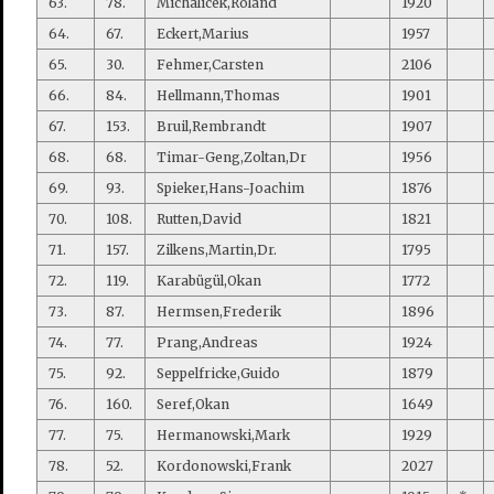
63.
78.
Michalicek,Roland
1920
64.
67.
Eckert,Marius
1957
65.
30.
Fehmer,Carsten
2106
66.
84.
Hellmann,Thomas
1901
67.
153.
Bruil,Rembrandt
1907
68.
68.
Timar-Geng,Zoltan,Dr
1956
69.
93.
Spieker,Hans-Joachim
1876
70.
108.
Rutten,David
1821
71.
157.
Zilkens,Martin,Dr.
1795
72.
119.
Karabügül,Okan
1772
73.
87.
Hermsen,Frederik
1896
74.
77.
Prang,Andreas
1924
75.
92.
Seppelfricke,Guido
1879
76.
160.
Seref,Okan
1649
77.
75.
Hermanowski,Mark
1929
78.
52.
Kordonowski,Frank
2027