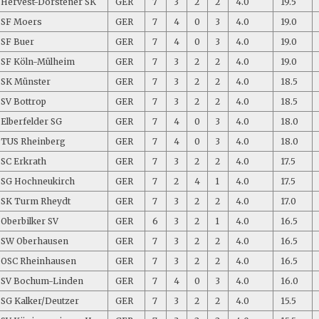
Hervest-Dorstener SK
GER
7
3
2
2
4.0
19.5
SF Moers
GER
7
4
0
3
4.0
19.0
SF Buer
GER
7
4
0
3
4.0
19.0
SF Köln-Mülheim
GER
7
3
2
2
4.0
19.0
SK Münster
GER
7
3
2
2
4.0
18.5
SV Bottrop
GER
7
3
2
2
4.0
18.5
Elberfelder SG
GER
7
4
0
3
4.0
18.0
TUS Rheinberg
GER
7
4
0
3
4.0
18.0
SC Erkrath
GER
7
3
2
2
4.0
17.5
SG Hochneukirch
GER
7
2
4
1
4.0
17.5
SK Turm Rheydt
GER
7
3
2
2
4.0
17.0
Oberbilker SV
GER
6
3
2
1
4.0
16.5
SW Oberhausen
GER
7
3
2
2
4.0
16.5
OSC Rheinhausen
GER
7
3
2
2
4.0
16.5
SV Bochum-Linden
GER
7
4
0
3
4.0
16.0
SG Kalker/Deutzer
GER
7
3
2
2
4.0
15.5