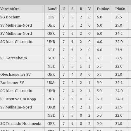
Verein/Ort
Land
G
S
R
V
Punkte
PktSu
SG Bochum
RUS
7
5
2
0
6.0
25.5
SV Mülheim-Nord
GER
7
5
2
0
6.0
25.0
SV Mülheim-Nord
GER
7
5
2
0
6.0
24.5
SC Idar-Oberstein
UKR
7
5
2
0
6.0
24.0
NED
7
5
2
0
6.0
23.5
SF Gerresheim
BIH
7
5
1
1
5.5
22.5
NED
7
5
1
1
5.5
22.0
Oberhausener SV
GER
7
4
3
0
5.5
21.0
Bochumer SV
USA
7
4
2
1
5.0
24.5
SC Idar-Oberstein
UKR
7
4
2
1
5.0
24.0
SF Brett vor’m Kopp
POL
7
5
0
2
5.0
24.0
SV Mülheim-Nord
UKR
7
4
2
1
5.0
23.5
NED
7
5
0
2
5.0
22.0
SC Tornado Hochneuki
GER
7
5
0
2
5.0
21.0