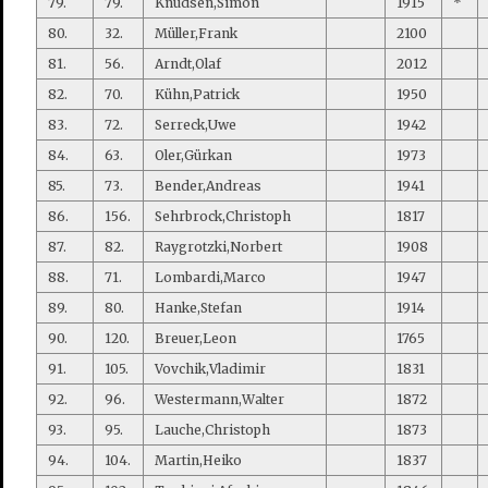
79.
79.
Knudsen,Simon
1915
*
80.
32.
Müller,Frank
2100
81.
56.
Arndt,Olaf
2012
82.
70.
Kühn,Patrick
1950
83.
72.
Serreck,Uwe
1942
84.
63.
Oler,Gürkan
1973
85.
73.
Bender,Andreas
1941
86.
156.
Sehrbrock,Christoph
1817
87.
82.
Raygrotzki,Norbert
1908
88.
71.
Lombardi,Marco
1947
89.
80.
Hanke,Stefan
1914
90.
120.
Breuer,Leon
1765
91.
105.
Vovchik,Vladimir
1831
92.
96.
Westermann,Walter
1872
93.
95.
Lauche,Christoph
1873
94.
104.
Martin,Heiko
1837