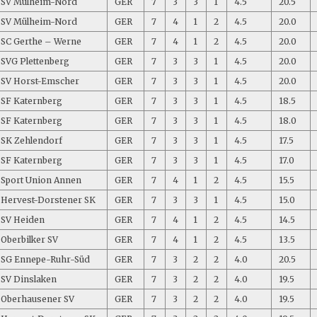
SV Mülheim-Nord
GER
7
3
3
1
4.5
20.5
SV Mülheim-Nord
GER
7
4
1
2
4.5
20.0
SC Gerthe – Werne
GER
7
4
1
2
4.5
20.0
SVG Plettenberg
GER
7
3
3
1
4.5
20.0
SV Horst-Emscher
GER
7
3
3
1
4.5
20.0
SF Katernberg
GER
7
3
3
1
4.5
18.5
SF Katernberg
GER
7
3
3
1
4.5
18.0
SK Zehlendorf
GER
7
3
3
1
4.5
17.5
SF Katernberg
GER
7
3
3
1
4.5
17.0
Sport Union Annen
GER
7
4
1
2
4.5
15.5
Hervest-Dorstener SK
GER
7
3
3
1
4.5
15.0
SV Heiden
GER
7
4
1
2
4.5
14.5
Oberbilker SV
GER
7
4
1
2
4.5
13.5
SG Ennepe-Ruhr-Süd
GER
7
3
2
2
4.0
20.5
SV Dinslaken
GER
7
3
2
2
4.0
19.5
Oberhausener SV
GER
7
3
2
2
4.0
19.5