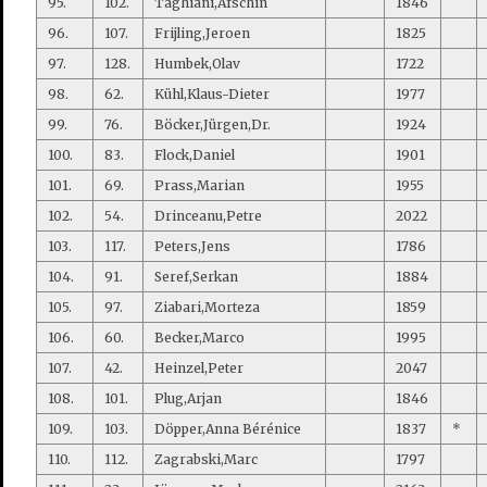
95.
102.
Taghiani,Afschin
1846
96.
107.
Frijling,Jeroen
1825
97.
128.
Humbek,Olav
1722
98.
62.
Kühl,Klaus-Dieter
1977
99.
76.
Böcker,Jürgen,Dr.
1924
100.
83.
Flock,Daniel
1901
101.
69.
Prass,Marian
1955
102.
54.
Drinceanu,Petre
2022
103.
117.
Peters,Jens
1786
104.
91.
Seref,Serkan
1884
105.
97.
Ziabari,Morteza
1859
106.
60.
Becker,Marco
1995
107.
42.
Heinzel,Peter
2047
108.
101.
Plug,Arjan
1846
109.
103.
Döpper,Anna Bérénice
1837
*
110.
112.
Zagrabski,Marc
1797