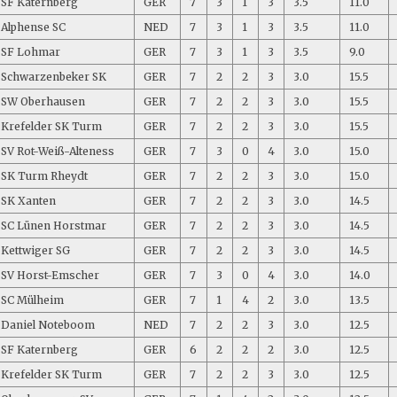
SF Katernberg
GER
7
3
1
3
3.5
11.0
Alphense SC
NED
7
3
1
3
3.5
11.0
SF Lohmar
GER
7
3
1
3
3.5
9.0
Schwarzenbeker SK
GER
7
2
2
3
3.0
15.5
SW Oberhausen
GER
7
2
2
3
3.0
15.5
Krefelder SK Turm
GER
7
2
2
3
3.0
15.5
SV Rot-Weiß-Alteness
GER
7
3
0
4
3.0
15.0
SK Turm Rheydt
GER
7
2
2
3
3.0
15.0
SK Xanten
GER
7
2
2
3
3.0
14.5
SC Lünen Horstmar
GER
7
2
2
3
3.0
14.5
Kettwiger SG
GER
7
2
2
3
3.0
14.5
SV Horst-Emscher
GER
7
3
0
4
3.0
14.0
SC Mülheim
GER
7
1
4
2
3.0
13.5
Daniel Noteboom
NED
7
2
2
3
3.0
12.5
SF Katernberg
GER
6
2
2
2
3.0
12.5
Krefelder SK Turm
GER
7
2
2
3
3.0
12.5