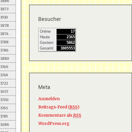
1886
1873
1910
Besucher
1878
Online
17
1874
Heute
2365
1788
Gestern
5862
Gesamt
3885553
1786
1880
1760
1749
1722
Meta
1657
Anmelden
1700
Beitrags-Feed (
RSS
)
1765
Kommentare als
RSS
1785
WordPress.org
1686