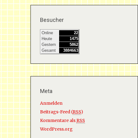
Besucher
Online
22
Heute
1475
Gestern
5862
Gesamt
3884663
Meta
Anmelden
Beitrags-Feed (
RSS
)
Kommentare als
RSS
WordPress.org