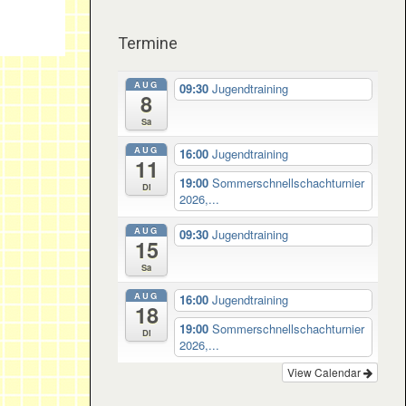
Termine
AUG
09:30
Jugendtraining
8
Sa
AUG
16:00
Jugendtraining
11
19:00
Sommerschnellschachturnier
Di
2026,...
AUG
09:30
Jugendtraining
15
Sa
AUG
16:00
Jugendtraining
18
19:00
Sommerschnellschachturnier
Di
2026,...
View Calendar