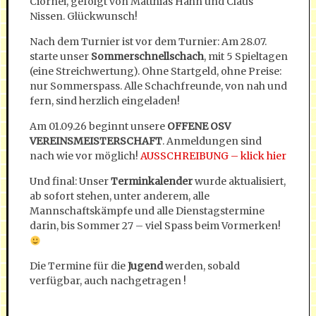
Ciornei, gefolgt von Matthias Hahn und Claus
Nissen. Glückwunsch!
Nach dem Turnier ist vor dem Turnier: Am 28.07.
starte unser
Sommerschnellschach
, mit 5 Spieltagen
(eine Streichwertung). Ohne Startgeld, ohne Preise:
nur Sommerspass. Alle Schachfreunde, von nah und
fern, sind herzlich eingeladen!
Am 01.09.26 beginnt unsere
OFFENE OSV
VEREINSMEISTERSCHAFT
. Anmeldungen sind
nach wie vor möglich!
AUSSCHREIBUNG – klick hier
Und final: Unser
Terminkalender
wurde aktualisiert,
ab sofort stehen, unter anderem, alle
Mannschaftskämpfe und alle Dienstagstermine
darin, bis Sommer 27 – viel Spass beim Vormerken!
Die Termine für die
Jugend
werden, sobald
verfügbar, auch nachgetragen !