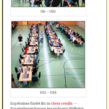
U6 – U10
U12 – U18
Ergebnisse findet ihr in
chess results
–
Turnierbezeichnung Jugendopen Mülheim