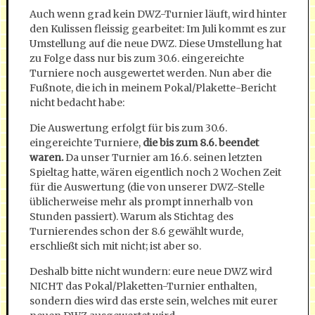
Auch wenn grad kein DWZ-Turnier läuft, wird hinter
den Kulissen fleissig gearbeitet: Im Juli kommt es zur
Umstellung auf die neue DWZ. Diese Umstellung hat
zu Folge dass nur bis zum 30.6. eingereichte
Turniere noch ausgewertet werden. Nun aber die
Fußnote, die ich in meinem Pokal/Plakette-Bericht
nicht bedacht habe:
Die Auswertung erfolgt für bis zum 30.6.
eingereichte Turniere,
die bis zum 8.6. beendet
waren.
Da unser Turnier am 16.6. seinen letzten
Spieltag hatte, wären eigentlich noch 2 Wochen Zeit
für die Auswertung (die von unserer DWZ-Stelle
üblicherweise mehr als prompt innerhalb von
Stunden passiert). Warum als Stichtag des
Turnierendes schon der 8.6 gewählt wurde,
erschließt sich mit nicht; ist aber so.
Deshalb bitte nicht wundern: eure neue DWZ wird
NICHT das Pokal/Plaketten-Turnier enthalten,
sondern dies wird das erste sein, welches mit eurer