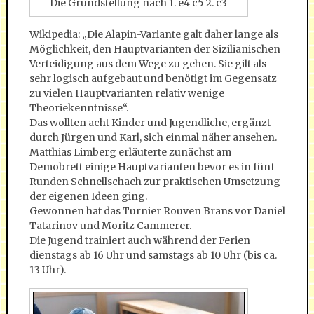
Die Grundstellung nach 1. e4 c5 2. c3
Wikipedia: „Die Alapin-Variante galt daher lange als
Möglichkeit, den Hauptvarianten der Sizilianischen
Verteidigung aus dem Wege zu gehen. Sie gilt als
sehr logisch aufgebaut und benötigt im Gegensatz
zu vielen Hauptvarianten relativ wenige
Theoriekenntnisse“.
Das wollten acht Kinder und Jugendliche, ergänzt
durch Jürgen und Karl, sich einmal näher ansehen.
Matthias Limberg erläuterte zunächst am
Demobrett einige Hauptvarianten bevor es in fünf
Runden Schnellschach zur praktischen Umsetzung
der eigenen Ideen ging.
Gewonnen hat das Turnier Rouven Brans vor Daniel
Tatarinov und Moritz Cammerer.
Die Jugend trainiert auch während der Ferien
dienstags ab 16 Uhr und samstags ab 10 Uhr (bis ca.
13 Uhr).