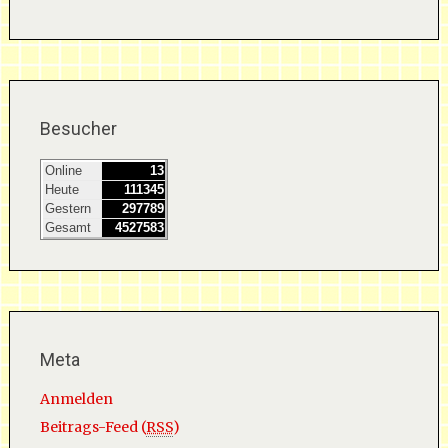
Besucher
Online
13
Heute
111345
Gestern
297789
Gesamt
4527583
Meta
Anmelden
Beitrags-Feed (
RSS
)