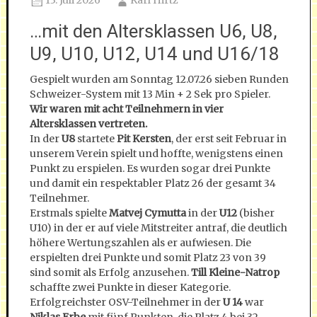
13. Juli 2026
Karl Hirtz
…mit den Altersklassen U6, U8,
U9, U10, U12, U14 und U16/18
Gespielt wurden am Sonntag 12.07.26 sieben Runden
Schweizer-System mit 13 Min + 2 Sek pro Spieler.
Wir waren mit acht Teilnehmern in vier
Altersklassen vertreten.
In der
U8
startete
Pit Kersten
, der erst seit Februar in
unserem Verein spielt und hoffte, wenigstens einen
Punkt zu erspielen. Es wurden sogar drei Punkte
und damit ein respektabler Platz 26 der gesamt 34
Teilnehmer.
Erstmals spielte
Matvej Cymutta
in der
U12
(bisher
U10) in der er auf viele Mitstreiter antraf, die deutlich
höhere Wertungszahlen als er aufwiesen. Die
erspielten drei Punkte und somit Platz 23 von 39
sind somit als Erfolg anzusehen.
Till Kleine-Natrop
schaffte zwei Punkte in dieser Kategorie.
Erfolgreichster OSV-Teilnehmer in der
U 14
war