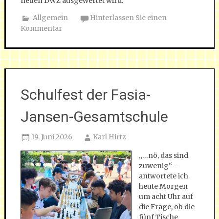
neuen DWZ ausgewertet wird.
Allgemein
Hinterlassen Sie einen
Kommentar
Schulfest der Fasia-
Jansen-Gesamtschule
19. Juni 2026
Karl Hirtz
„…nö, das sind
zuwenig“ –
antwortete ich
heute Morgen
um acht Uhr auf
die Frage, ob die
fünf Tische