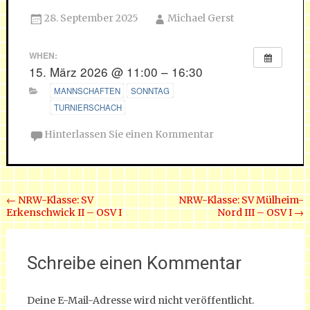
28. September 2025
Michael Gerst
WHEN:
15. März 2026 @ 11:00 – 16:30
MANNSCHAFTEN
SONNTAG
TURNIERSCHACH
Hinterlassen Sie einen Kommentar
Beitrags Navigation
←
NRW-Klasse: SV
NRW-Klasse: SV Mülheim-
Erkenschwick II – OSV I
Nord III – OSV I
→
Schreibe einen Kommentar
Deine E-Mail-Adresse wird nicht veröffentlicht.