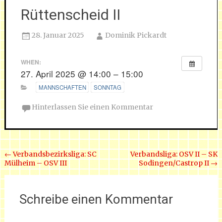
Rüttenscheid II
28. Januar 2025
Dominik Pickardt
WHEN:
27. April 2025 @ 14:00 – 15:00
MANNSCHAFTEN
SONNTAG
Hinterlassen Sie einen Kommentar
Beitrags Navigation
←
Verbandsbezirksliga: SC
Verbandsliga: OSV II – SK
Mülheim – OSV III
Sodingen/Castrop II
→
Schreibe einen Kommentar