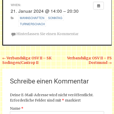
WHEN:
21. Januar 2024 @ 14:00 – 20:30
MANNSCHAFTEN
SONNTAG
TURNIERSCHACH
Hinterlassen Sie einen Kommentar
Beitrags Navigation
←
Verbandsliga: OSV II – SK
Verbandsliga: OSV II – FS
Sodingen/Castrop II
Dortmund
→
Schreibe einen Kommentar
Deine E-Mail-Adresse wird nicht veröffentlicht.
Erforderliche Felder sind mit
*
markiert
Name
*