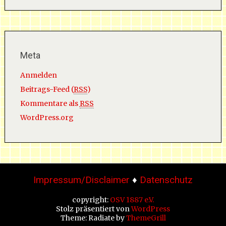
Meta
Anmelden
Beitrags-Feed (
RSS
)
Kommentare als
RSS
WordPress.org
Impressum/Disclaimer
♦
Datenschutz
copyright:
OSV 1887 e.V.
Stolz präsentiert von
WordPress
Theme: Radiate by
ThemeGrill